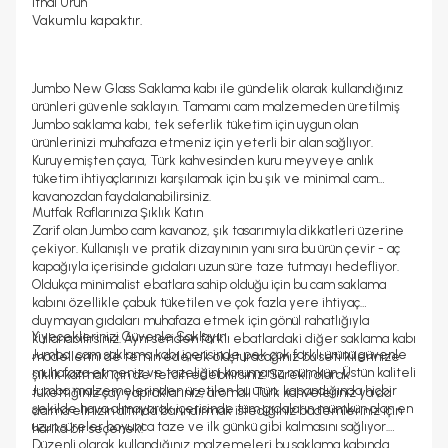
İthal Ürün
Vakumlu kapaktır.
Jumbo New Glass Saklama kabı ile gündelik olarak kullandığınız
ürünleri güvenle saklayın. Tamamı cam malzemeden üretilmiş
Jumbo saklama kabı, tek seferlik tüketim için uygun olan
ürünlerinizi muhafaza etmeniz için yeterli bir alan sağlıyor.
Kuruyemişten çaya, Türk kahvesinden kuru meyveye anlık
tüketim ihtiyaçlarınızı karşılamak için bu şık ve minimal cam
kavanozdan faydalanabilirsiniz.
Mutfak Raflarınıza Şıklık Katın
Zarif olan Jumbo cam kavanoz, şık tasarımıyla dikkatleri üzerine
çekiyor. Kullanışlı ve pratik dizaynının yanı sıra bu ürün çevir - aç
kapağıyla içerisinde gıdaları uzun süre taze tutmayı hedefliyor.
Oldukça minimalist ebatlara sahip olduğu için bu cam saklama
kabını özellikle çabuk tüketilen ve çok fazla yere ihtiyaç
duymayan gıdaları muhafaza etmek için gönül rahatlığıyla
Yiyeceklerinizi Güvenle Saklayın
kullanabilirsiniz. Aynı seriden farklı ebatlardaki diğer saklama kabı
Jumbo cam saklama kabı içerisinde pek çok farklı ürünü güvenle
modellerini de temin ederek oluşturacağınız bu seti kilerinize
muhafaza etmeniz ve tazeliğini korumanız mümkün. Üstün kaliteli
şıklık katmak için de tercih edebilirsiniz. Sürekli olarak
Jumbo malzemelerinden üretilen bu ürün, kapandığında hiçbir
tükettiğiniz çay yapraklarınız, aromalı Türk kahveleriniz ya da
şekilde hava almayarak içerisinde tüm gıdaların mümkün olan en
daima elinizin altında barındırmak istediğiniz bademleriniz için
uzun süreler boyunca taze ve ilk günkü gibi kalmasını sağlıyor.
harika bir seçenek!
Düzenli olarak kullandığınız malzemeleri bu saklama kabında