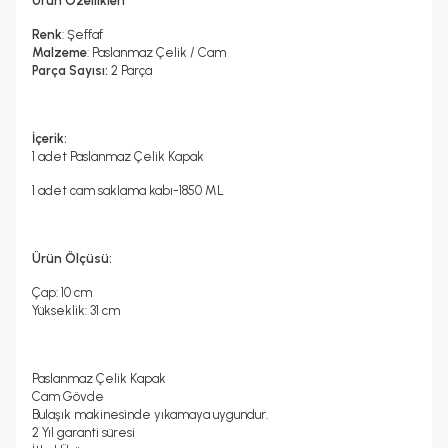
Ürün Özellikleri
Renk
: Şeffaf
Malzeme
: Paslanmaz Çelik / Cam
Parça Sayısı:
2 Parça
İçerik:
1 adet Paslanmaz Çelik Kapak
1 adet cam saklama kabı-1850 ML
Ürün Ölçüsü:
Çap: 10 cm
Yükseklik: 31 cm
Paslanmaz Çelik Kapak
Cam Gövde
Bulaşık makinesinde yıkamaya uygundur.
2 Yıl garanti süresi