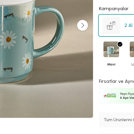
Kampanyalar
2 Al
Mavi
L
Fırsatlar ve Ayrı
Tüm Ürünlerini 