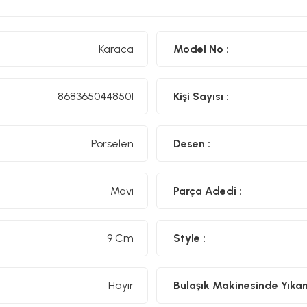
Karaca
Model No :
8683650448501
Kişi Sayısı :
Porselen
Desen :
Mavi
Parça Adedi :
9 Cm
Style :
Hayır
Bulaşık Makinesinde Yıkanıl