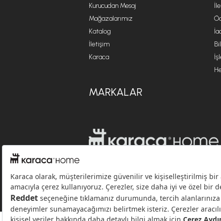
Kurucudan Mesaj
İl
Mağazalarımız
Öd
Katalog
İa
İletişim
Bi
Karaca
İş
He
MARKALAR