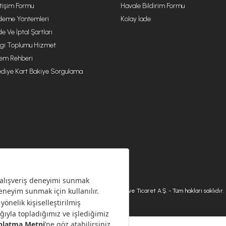
etişim Formu
Havale Bildirim Formu
eme Yöntemleri
Kolay İade
de Ve İptal Şartları
lgi Toplumu Hizmet
lem Rehberi
diye Kart Bakiye Sorgulama
© 2026 Karaca Home Collection Tekstil Sanayi ve Ticaret A.Ş. - Tüm hakları saklıdır.