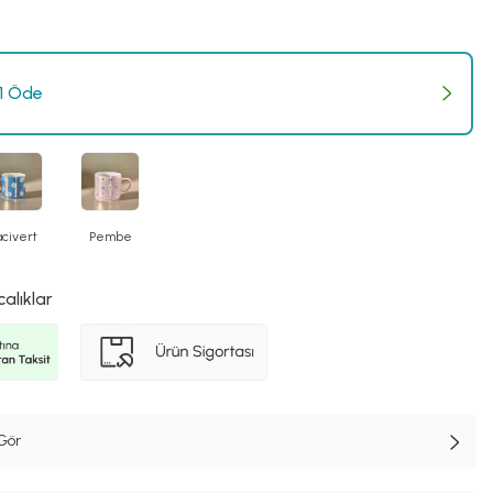
 1 Öde
acivert
Pembe
calıklar
Gör