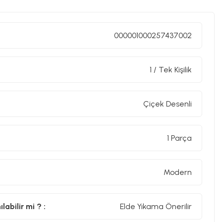
000001000257437002
1 / Tek Kişilik
Çiçek Desenli
1 Parça
Modern
abilir mi ? :
Elde Yıkama Önerilir