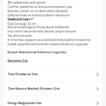
316+ paslanmaz çelik gövde
Çizilme, paslanma ve korozyona dayanıklı yapı
Kaymaz, esnek ve cilt dostu silikon detaylar
Daha kontrollü ve konforlu kullanım deneyimi
Kimler İçin Uygun?
Uzunluk: 25 cm
Sap Genişliği: 3.2 cm
Kavrama desteğine ihtiyaç duyan kullanıcılar
İnce motor becerilerinde destek arayan bireyler
Yaş almış bireyler
El titremesi yaşayan veya daha kontrollü kullanım isteyenler
Günlük yaşamda ekstra konfor arayan herkes için uygundur.
Bulaşık Makinesinde Kullanıma Uygundur.
Devamını Gör
Tüm Ürünlerini Gör
Tüm Karaca Markalı Ürünleri Gör
Hangi Mağazada Var