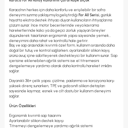
Karaca For All Kolay Kullanımlı Çatal Kaşık Bıçak
Karaca’nın herkes için daha konforlu ve erişilebilir bir sofra
deneyimi sunma yaklaşımıyla geliştirdiği
For All Serisi,
günlük
hayatta ekstra destek ihtiyacı duyan kullanıcıların ihtiyaçlarına
çözüm sunar. İnce motor becerilerinde veya kavrama
hareketlerinde kalıcı ya da geçici zorluk yaşayan bireyler
düşünülerek tasarlanan ergonomik yapısı sayesinde yemek
deneyimini daha rahat ve kontrollü hale getirir.
Baş ve sap arasındaki kıvrımlı özel form, kullanım sırasında daha
doğal bir tutuş ve kontrol sağlarken; ayarlanabilir silikon kayış
ürünü avuç içine sabitleyerek destekleyici bir kullanım sunar. Sap
içerisine eklenebilen ağırlık sistemi ise el titremesini
dengelemeye yardımcı olarak daha kontrollü hareket imkânı
sağlar.
Dayanıklı 316+ çelik yapısı; çizilme, paslanma ve korozyona karşı
yüksek direnç sunarken, TPE ve gıda sınıfı silikon detayları
sayesinde kaymaz, esnek ve cilt dostu bir kullanım deneyimi
sağlar.
Ürün Özellikleri
Ergonomik kıvrımlı sap tasarımı
Ayarlanabilir silikon destek kayışı
Titremeyi dengelemeye yardımcı ağırlık sistemi