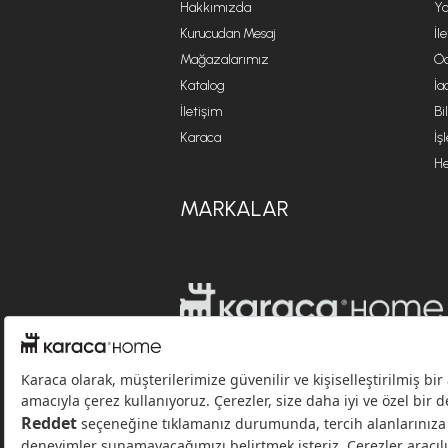
Hakkımızda
Ya
Kurucudan Mesaj
İl
Mağazalarımız
Öd
Katalog
İa
İletişim
Bi
Karaca
İş
He
MARKALAR