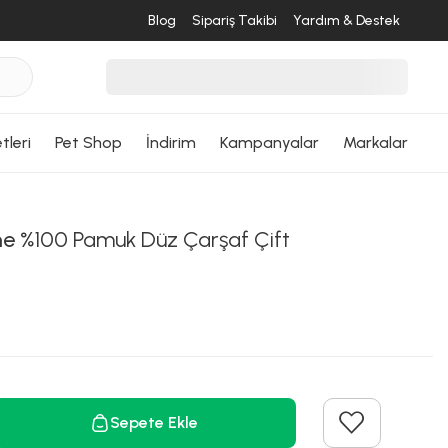
Blog
Sipariş Takibi
Yardım & Destek
tleri
Pet Shop
İndirim
Kampanyalar
Markalar
me
%100 Pamuk Düz Çarşaf Çift
Sepete Ekle