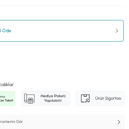
 1 Öde
calıklar
rünlerini Gör