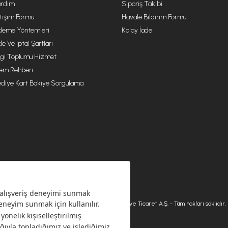
rdım
Sipariş Takibi
etişim Formu
Havale Bildirim Formu
eme Yöntemleri
Kolay İade
de Ve İptal Şartları
lgi Toplumu Hizmet
lem Rehberi
diye Kart Bakiye Sorgulama
© 2026 Karaca Home Collection Tekstil Sanayi ve Ticaret A.Ş. - Tüm hakları saklıdır.