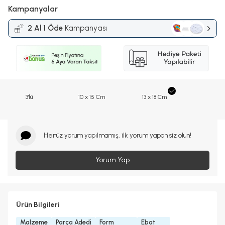
Kampanyalar
2 Al 1 Öde
Kampanyası
3'lü
10 x 15 Cm
13 x 18 Cm
Henüz yorum yapılmamış, ilk yorum yapan siz olun!
Yorum Yap
Ürün Bilgileri
Malzeme
Parça Adedi
Form
Ebat