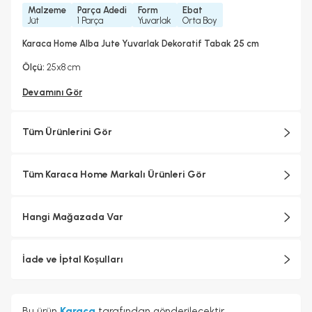
Malzeme
Parça Adedi
Form
Ebat
Jüt
1 Parça
Yuvarlak
Orta Boy
Karaca Home Alba Jute Yuvarlak Dekoratif Tabak 25 cm
Ölçü:
25x8 cm
Devamını Gör
Tüm Ürünlerini Gör
Tüm Karaca Home Markalı Ürünleri Gör
Hangi Mağazada Var
İade ve İptal Koşulları
Bu ürün
Karaca
tarafından gönderilecektir.