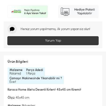
Henüz yorum yapılmamış, ilk yorum yapan siz olun!
Yorum Yap
Ürün Bilgileri
Malzeme
Parça Adedi
Poliamid
1 Parça
Çamaşır Makinesinde Yıkanabilir mi ?
Evet
Karaca Home Aleta Desenli Kırlent 45x45 cm Kiremit
Ölçü:
45x45 cm
Malzeme:
Polyester