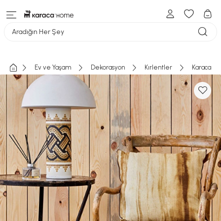
Aradığın Her Şey
Ev ve Yaşam
Dekorasyon
Kırlentler
Karaca Ho