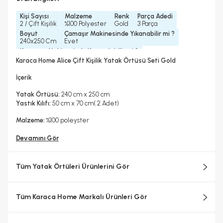
Kişi Sayısı
Malzeme
Renk
Parça Adedi
2 / Çift Kişilik
%100 Polyester
Gold
3 Parça
Boyut
Çamaşır Makinesinde Yıkanabilir mi ?
240x250 Cm
Evet
Kurutma Makinesinde Kurutulabilir mi ?
Hayır
Karaca Home Alice Çift Kişilik Yatak Örtüsü Seti Gold
Kuru Temizleme Yapılabilir
Ütü Kullanılabilir
Hayır
Hayır
İçerik
Konfeksiyon Detayı
Kapitone Nakış
Yatak Örtüsü:
240 cm x 250 cm
Yastık Kılıfı:
50 cm x 70 cm( 2 Adet)
Malzeme:
%100 poleyster
Devamını Gör
Tüm Yatak Örtüleri Ürünlerini Gör
Tüm Karaca Home Markalı Ürünleri Gör