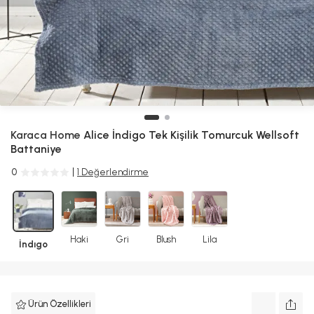
Karaca Home
Alice İndigo Tek Kişilik Tomurcuk Wellsoft
Battaniye
0
1 Değerlendirme
Haki
Gri
Blush
Lila
İndıgo
Ürün Özellikleri