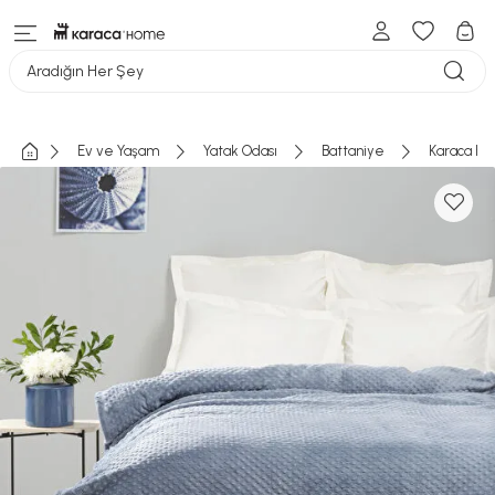
Aradığın Her Şey
Ev ve Yaşam
Yatak Odası
Battaniye
Karaca Hom