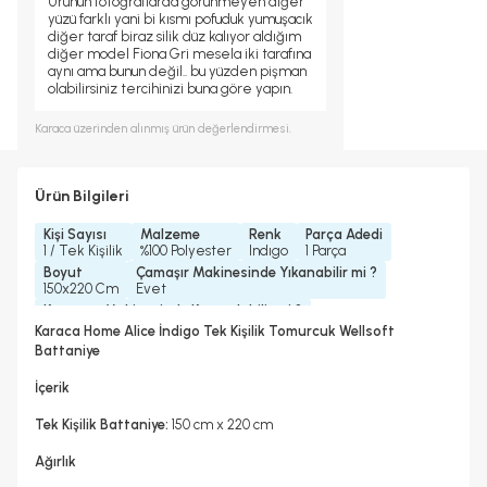
Ürünün fotoğraflarda görünmeyen diğer
yüzü farklı yani bi kısmı pofuduk yumuşacık
diğer taraf biraz silik düz kalıyor aldığım
diğer model Fiona Gri mesela iki tarafına
aynı ama bunun değil.. bu yüzden pişman
olabilirsiniz tercihinizi buna göre yapın.
Karaca
üzerinden alınmış ürün değerlendirmesi.
Ürün Bilgileri
Kişi Sayısı
Malzeme
Renk
Parça Adedi
1 / Tek Kişilik
%100 Polyester
Indıgo
1 Parça
Boyut
Çamaşır Makinesinde Yıkanabilir mi ?
150x220 Cm
Evet
Kurutma Makinesinde Kurutulabilir mi ?
Hayır
Karaca Home Alice İndigo Tek Kişilik Tomurcuk Wellsoft
Kuru Temizleme Yapılabilir
Ütü Kullanılabilir
Battaniye
Hayır
Hayır
İçerik
Tek Kişilik Battaniye:
150 cm x 220 cm
Ağırlık