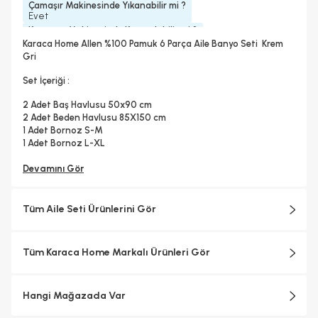
Çamaşır Makinesinde Yıkanabilir mi ?
Evet
Kurutma Makinesinde Kurutulabilir mi ?
Evet
Karaca Home Allen %100 Pamuk 6 Parça Aile Banyo Seti Krem
Kuru Temizleme Yapılabilir
Ütü Kullanılabilir
Gri
Evet
Evet
Set İçeriği :
2 Adet Baş Havlusu 50x90 cm
2 Adet Beden Havlusu 85X150 cm
1 Adet Bornoz S-M
1 Adet Bornoz L-XL
Devamını Gör
Tüm Aile Seti Ürünlerini Gör
Tüm Karaca Home Markalı Ürünleri Gör
Hangi Mağazada Var