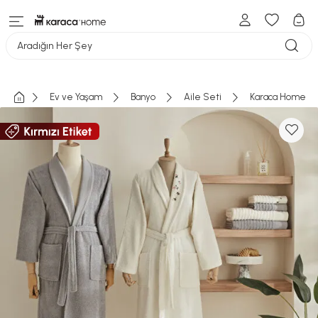
Aradığın Her Şey
Ev ve Yaşam
Banyo
Aile Seti
Karaca Home All