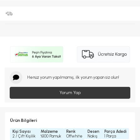
Henüz yorum yapılmamış, ilk yorum yapan siz olun!
Yorum Yap
Ürün Bilgileri
Kişi Sayısı
Malzeme
Renk
Desen
Parça Adedi
2 / Çift Kişilik
%100 Pamuk
Offwhite
Nakış
1 Parça