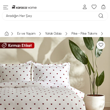
Aradığın Her Şey
Ev ve Yaşam
Yatak Odası
Pike - Pike Takımı
Te