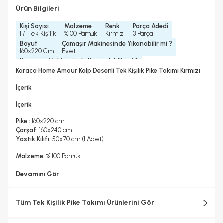
Ürün Bilgileri
Kişi Sayısı
Malzeme
Renk
Parça Adedi
1 / Tek Kişilik
%100 Pamuk
Kırmızı
3 Parça
Boyut
Çamaşır Makinesinde Yıkanabilir mi ?
160x220 Cm
Evet
Kurutma Makinesinde Kurutulabilir mi ?
Hayır
Karaca Home Amour Kalp Desenli Tek Kişilik Pike Takımı Kırmızı
Kuru Temizleme Yapılabilir
Ütü Kullanılabilir
Hayır
Hayır
İçerik
İçerik
Pike :
160x220 cm
Çarşaf:
160x240 cm
Yastık Kılıfı:
50x70 cm (1 Adet)
Malzeme:
% 100 Pamuk
Devamını Gör
Tüm Tek Kişilik Pike Takımı Ürünlerini Gör