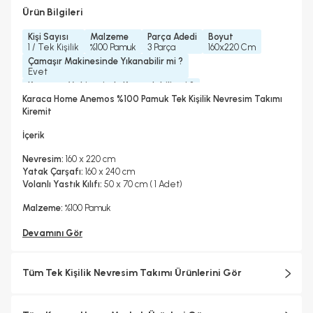
Ürün Bilgileri
Kişi Sayısı
Malzeme
Parça Adedi
Boyut
1 / Tek Kişilik
%100 Pamuk
3 Parça
160x220 Cm
Çamaşır Makinesinde Yıkanabilir mi ?
Evet
Kurutma Makinesinde Kurutulabilir mi ?
Hayır
Karaca Home Anemos %100 Pamuk Tek Kişilik Nevresim Takımı
Kuru Temizleme Yapılabilir
Ütü Kullanılabilir
Çarşaf Tipi
Kiremit
Hayır
Evet
Düz
İçerik
Nevresim:
160 x 220 cm
Yatak Çarşafı:
160 x 240 cm
Volanlı Yastık Kılıfı:
50 x 70 cm ( 1 Adet)
Malzeme:
%100 Pamuk
Devamını Gör
Tüm Tek Kişilik Nevresim Takımı Ürünlerini Gör