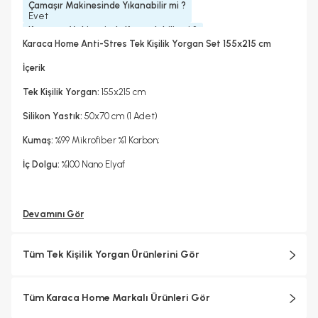
Çamaşır Makinesinde Yıkanabilir mi ?
Evet
Kurutma Makinesinde Kurutulabilir mi ?
Evet
Karaca Home Anti-Stres Tek Kişilik Yorgan Set 155x215 cm
Kuru Temizleme Yapılabilir
Ütü Kullanılabilir
Kapitone
Evet
Hayır
Kare
İçerik
Biye Detayı
İç Dolgu
Biyesiz
Mikrofiber
Tek Kişilik Yorgan:
155x215 cm
Silikon Yastık:
50x70 cm (1 Adet)
Kumaş:
%99 Mikrofiber %1 Karbon;
İç Dolgu:
%100 Nano Elyaf
Devamını Gör
Tüm Tek Kişilik Yorgan Ürünlerini Gör
Tüm Karaca Home Markalı Ürünleri Gör