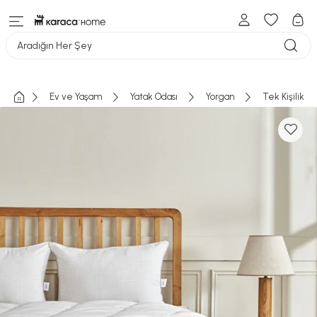
Aradığın Her Şey
Ev ve Yaşam
Yatak Odası
Yorgan
Tek Kişilik Y