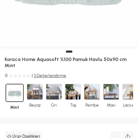
Karaca Home
Aquasoft %100 Pamuk Havlu 50x90 cm
Mint
0
3 Değerlendirme
Beyaz
Gri
Taş
Pembe
Mavi
Lacivert
Mint
Ürün Özellikleri