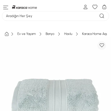
Aradığın Her Şey
Ev ve Yaşam
Banyo
Havlu
Karaca Home Aquaso