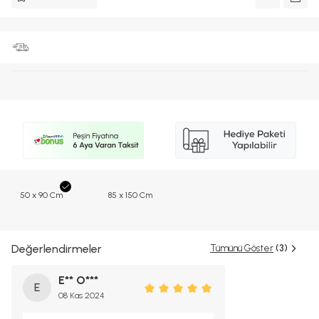
50 x 90 Cm
85 x 150 Cm
Değerlendirmeler
Tümünü Göster
(3)
E** O***
E
08 Kas 2024