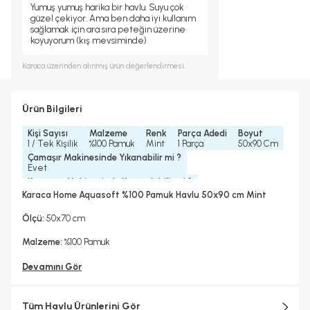
Yumuş yumuş harika bir havlu. Suyu çok
güzel çekiyor. Ama ben daha iyi kullanım
sağlamak için ara sıra peteğin üzerine
koyuyorum (kış mevsiminde)
Karaca
üzerinden alınmış ürün değerlendirmesi.
Ürün Bilgileri
Kişi Sayısı
Malzeme
Renk
Parça Adedi
Boyut
1 / Tek Kişilik
%100 Pamuk
Mint
1 Parça
50x90 Cm
Çamaşır Makinesinde Yıkanabilir mi ?
Evet
Kurutma Makinesinde Kurutulabilir mi ?
Evet
Karaca Home Aquasoft %100 Pamuk Havlu 50x90 cm Mint
Kuru Temizleme Yapılabilir
Ütü Kullanılabilir
Evet
Evet
Ölçü:
50x70 cm
Koleksiyonlar
Aquasoft
Malzeme:
%100 Pamuk
Devamını Gör
Tüm Havlu Ürünlerini Gör