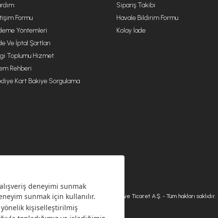
rdım
Sipariş Takibi
etişim Formu
Havale Bildirim Formu
eme Yöntemleri
Kolay İade
de Ve İptal Şartları
lgi Toplumu Hizmet
lem Rehberi
diye Kart Bakiye Sorgulama
© 2026 Karaca Home Collection Tekstil Sanayi ve Ticaret A.Ş. - Tüm hakları saklıdır.