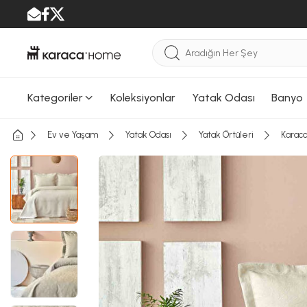
Kategoriler
Koleksiyonlar
Yatak Odası
Banyo
Ev ve Yaşam
Yatak Odası
Yatak Örtüleri
Karaca