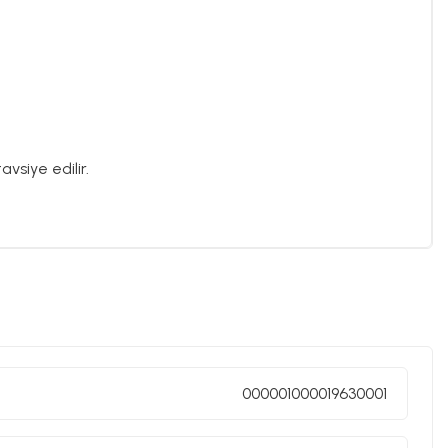
vsiye edilir.
000001000019630001