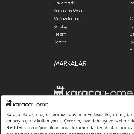
Hakkımızda
Ya
Kurucudan Mesaj
İl
Mağazalarımız
Öd
Katalog
İa
İletişim
Bi
Karaca
İş
He
MARKALAR