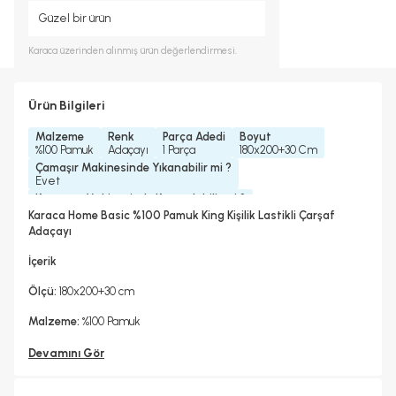
Güzel bir ürün
Karaca
üzerinden alınmış ürün değerlendirmesi.
Ürün Bilgileri
Malzeme
Renk
Parça Adedi
Boyut
%100 Pamuk
Adaçayı
1 Parça
180x200+30 Cm
Çamaşır Makinesinde Yıkanabilir mi ?
Evet
Kurutma Makinesinde Kurutulabilir mi ?
Hayır
Karaca Home Basic %100 Pamuk King Kişilik Lastikli Çarşaf
Kuru Temizleme Yapılabilir
Ütü Kullanılabilir
Çarşaf Tipi
Adaçayı
Hayır
Evet
Lastikli
İçerik
Ölçü:
180x200+30 cm
Malzeme:
%100 Pamuk
Devamını Gör