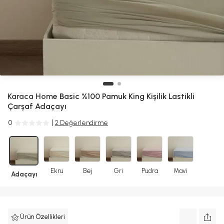
Karaca Home
Basic %100 Pamuk King Kişilik Lastikli
Çarşaf Adaçayı
0
2 Değerlendirme
Ekru
Bej
Gri
Pudra
Mavi
Adaçayı
Ürün Özellikleri