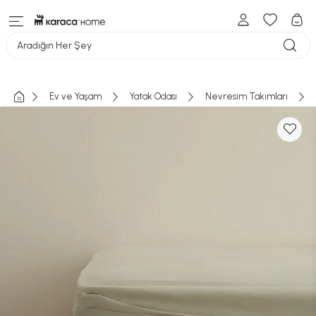
Aradığın Her Şey
Ev ve Yaşam
Yatak Odası
Nevresim Takımları