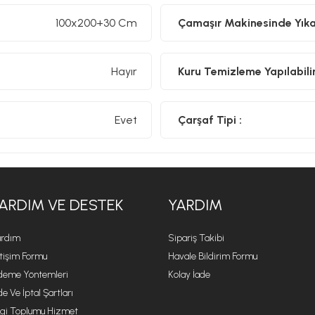
100x200+30 Cm
Çamaşır Makinesinde Yıkan
Hayır
Kuru Temizleme Yapılabilir
Evet
Çarşaf Tipi :
ARDIM VE DESTEK
YARDIM
rdım
Sipariş Takibi
etişim Formu
Havale Bildirim Formu
eme Yöntemleri
Kolay İade
de Ve İptal Şartları
lgi Toplumu Hizmet