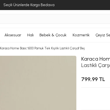
Seçili Ürünlerde Kargo Bedava
Aksesuar
Halı
Bebek & Çocuk
Kozmetik
Çeyiz Se
Karaca Home Basic %100 Pamuk Tek Kişilik Lastikli Çarşaf Bej
Karaca Ho
Lastikli Çarş
799,99 TL