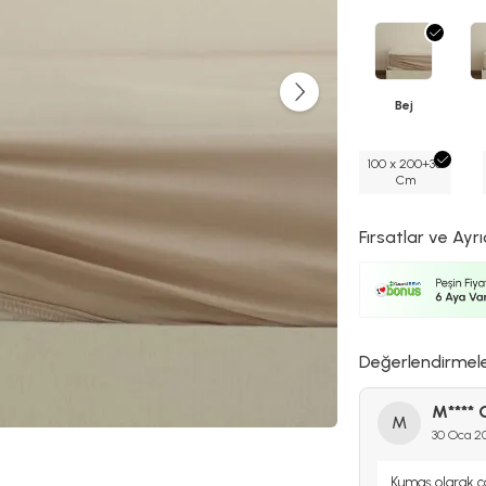
Bej
100 x 200+30
Cm
Fırsatlar ve Ayrı
Değerlendirmel
M**** 
M
30 Oca 2
Kumaş olarak ço