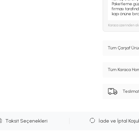
Paketleme güze
firması tarafınd
kapı önüne bırak
Karaca
üzerinden al
Tüm Çarşaf Ürün
Tüm Karaca Hom
Teslima
Taksit Seçenekleri
İade ve İptal Koşul