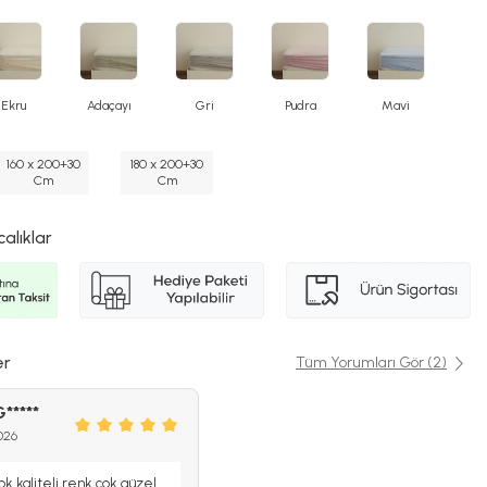
Ekru
Adaçayı
Gri
Pudra
Mavi
160 x 200+30
180 x 200+30
Cm
Cm
calıklar
er
Tüm Yorumları Gör (2)
G*****
026
k kaliteli,renk çok güzel.