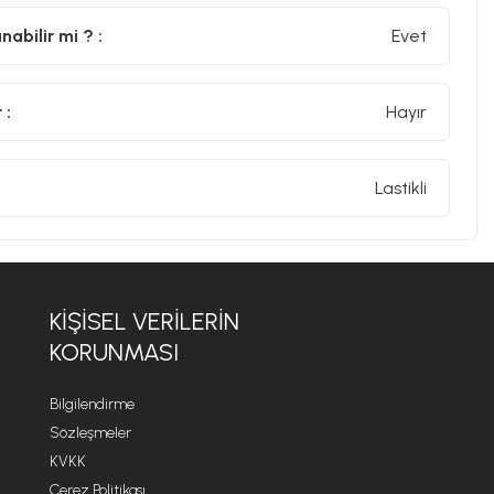
abilir mi ? :
Evet
 :
Hayır
Lastikli
KİŞİSEL VERİLERİN
KORUNMASI
Bilgilendirme
Sözleşmeler
KVKK
Çerez Politikası