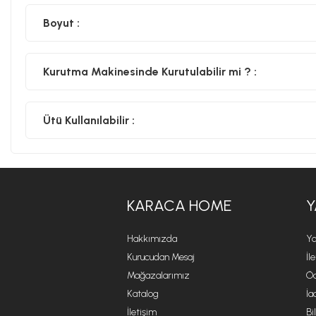
Boyut :
Kurutma Makinesinde Kurutulabilir mi ? :
Ütü Kullanılabilir :
KARACA HOME
Y
Hakkımızda
Ya
Kurucudan Mesaj
İl
Mağazalarımız
Öd
Katalog
İa
İletişim
Bi