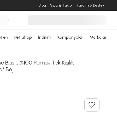
Blog
Sipariş Takibi
Yardım & Destek
tleri
Pet Shop
İndirim
Kampanyalar
Markalar
me
Basic %100 Pamuk Tek Kişilik
af Bej