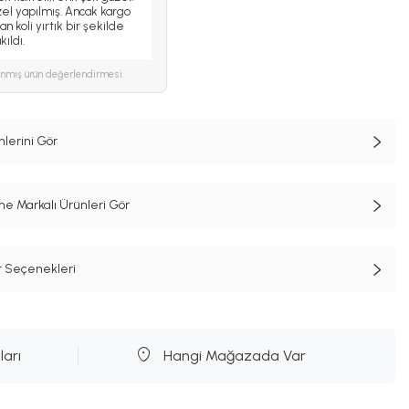
l yapılmış. Ancak kargo
an koli yırtık bir şekilde
ıldı.
ınmış ürün değerlendirmesi.
lerini Gör
e Markalı Ürünleri Gör
t Seçenekleri
ları
Hangi Mağazada Var