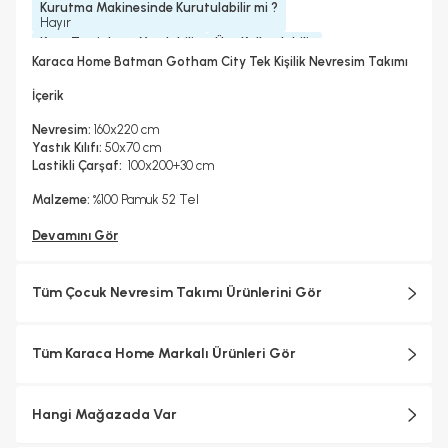
Kurutma Makinesinde Kurutulabilir mi ?
Hayır
Kuru Temizleme Yapılabilir
Ütü Kullanılabilir
Hayır
Hayır
Karaca Home Batman Gotham City Tek Kişilik Nevresim Takımı
İçerik
Nevresim:
160x220 cm
Yastık Kılıfı:
50x70 cm
Lastikli Çarşaf:
100x200+30 cm
Malzeme:
%100 Pamuk 52 Tel
Devamını Gör
Tüm Çocuk Nevresim Takımı Ürünlerini Gör
Tüm Karaca Home Markalı Ürünleri Gör
Hangi Mağazada Var