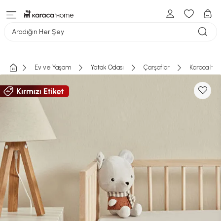
Aradığın Her Şey
Ev ve Yaşam
Yatak Odası
Çarşaflar
Karaca Hom