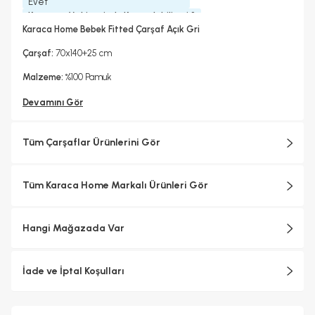
Evet
Kurutma Makinesinde Kurutulabilir mi ?
Evet
Karaca Home Bebek Fitted Çarşaf Açık Gri
Kuru Temizleme Yapılabilir
Ütü Kullanılabilir
Evet
Evet
Çarşaf:
70x140+25 cm
Malzeme:
%100 Pamuk
Devamını Gör
Tüm Çarşaflar Ürünlerini Gör
Tüm Karaca Home Markalı Ürünleri Gör
Hangi Mağazada Var
İade ve İptal Koşulları