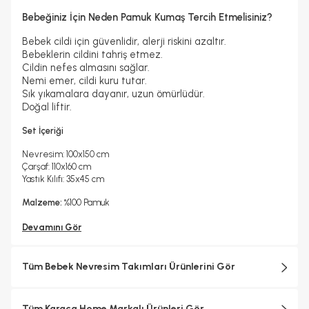
Bebeğiniz İçin Neden Pamuk Kumaş Tercih Etmelisiniz?
Bebek cildi için güvenlidir, alerji riskini azaltır.
Bebeklerin cildini tahriş etmez.
Cildin nefes almasını sağlar.
Nemi emer, cildi kuru tutar.
Sık yıkamalara dayanır, uzun ömürlüdür.
Doğal liftir.
Set İçeriği
Nevresim: 100x150 cm
Çarşaf: 110x160 cm
Yastık Kılıfı: 35x45 cm
Malzeme:
%100 Pamuk
Devamını Gör
Tüm Bebek Nevresim Takımları Ürünlerini Gör
Tüm Karaca Home Markalı Ürünleri Gör