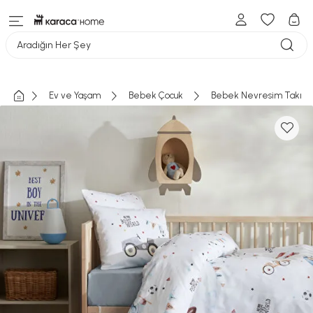
Aradığın Her Şey
Ev ve Yaşam
Bebek Çocuk
Bebek Nevresim Takıml