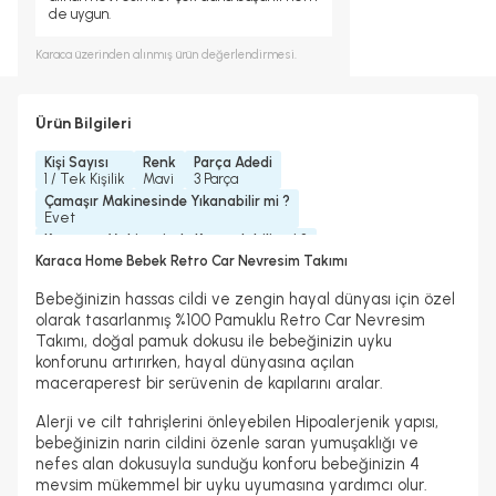
de uygun.
Karaca
üzerinden alınmış ürün değerlendirmesi.
Ürün Bilgileri
Kişi Sayısı
Renk
Parça Adedi
1 / Tek Kişilik
Mavi
3 Parça
Çamaşır Makinesinde Yıkanabilir mi ?
Evet
Kurutma Makinesinde Kurutulabilir mi ?
Evet
Karaca Home Bebek Retro Car Nevresim Takımı
Kuru Temizleme Yapılabilir
Ütü Kullanılabilir
Hayır
Evet
Bebeğinizin hassas cildi ve zengin hayal dünyası için özel
olarak tasarlanmış %100 Pamuklu Retro Car Nevresim
Takımı, doğal pamuk dokusu ile bebeğinizin uyku
konforunu artırırken, hayal dünyasına açılan
maceraperest bir serüvenin de kapılarını aralar.
Alerji ve cilt tahrişlerini önleyebilen Hipoalerjenik yapısı,
bebeğinizin narin cildini özenle saran yumuşaklığı ve
nefes alan dokusuyla sunduğu konforu bebeğinizin 4
mevsim mükemmel bir uyku uyumasına yardımcı olur.