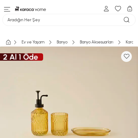
Aradığın Her Şey
Ev ve Yaşam
Banyo
Banyo Aksesuarları
Karaca