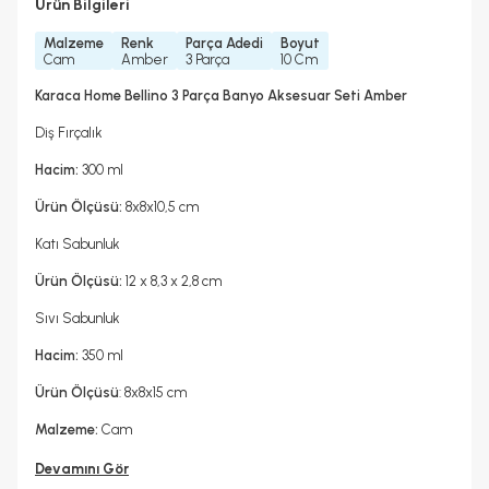
Ürün Bilgileri
Malzeme
Renk
Parça Adedi
Boyut
Cam
Amber
3 Parça
10 Cm
Karaca Home Bellino 3 Parça Banyo Aksesuar Seti Amber
Diş Fırçalık
Hacim:
300 ml
Ürün Ölçüsü:
8x8x10,5 cm
Katı Sabunluk
Ürün Ölçüsü:
12 x 8,3 x 2,8 cm
Sıvı Sabunluk
Hacim:
350 ml
Ürün Ölçüsü
: 8x8x15 cm
Malzeme:
Cam
Devamını Gör