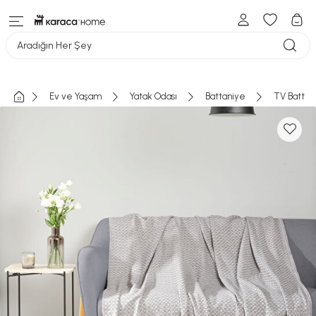
Aradığın Her Şey
Ev ve Yaşam
Yatak Odası
Battaniye
TV Battan