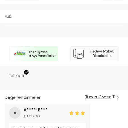
Tek Kişilik
Değerlendirmeler
Tümünü Göster
(1)
A****** E****
A
10 Eyl 2024