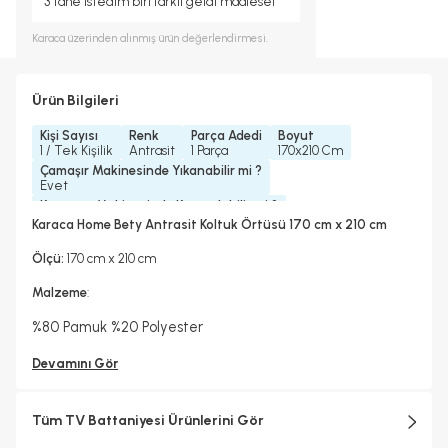
3 tane istedim biri farklı geldi maalesef
Karaca
üzerinden alınmış ürün değerlendirmesi.
Ürün Bilgileri
Kişi Sayısı
Renk
Parça Adedi
Boyut
1 / Tek Kişilik
Antrasit
1 Parça
170x210 Cm
Çamaşır Makinesinde Yıkanabilir mi ?
Evet
Kurutma Makinesinde Kurutulabilir mi ?
Hayır
Karaca Home Bety Antrasit Koltuk Örtüsü 170 cm x 210 cm
Kuru Temizleme Yapılabilir
Ütü Kullanılabilir
Hayır
Hayır
Ölçü:
170 cm x 210 cm
Malzeme
:
%80 Pamuk %20 Polyester
Devamını Gör
Tüm TV Battaniyesi Ürünlerini Gör