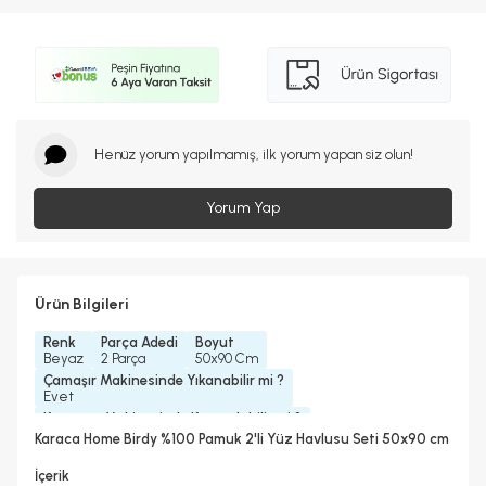
Henüz yorum yapılmamış, ilk yorum yapan siz olun!
Yorum Yap
Ürün Bilgileri
Renk
Parça Adedi
Boyut
Beyaz
2 Parça
50x90 Cm
Çamaşır Makinesinde Yıkanabilir mi ?
Evet
Kurutma Makinesinde Kurutulabilir mi ?
Evet
Karaca Home Birdy %100 Pamuk 2'li Yüz Havlusu Seti 50x90 cm
Kuru Temizleme Yapılabilir
Ütü Kullanılabilir
Evet
Evet
İçerik