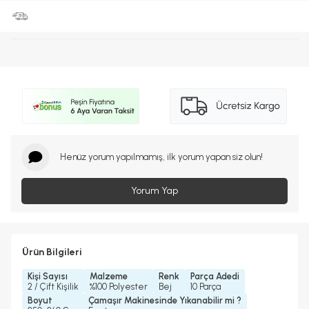
Henüz yorum yapılmamış, ilk yorum yapan siz olun!
Yorum Yap
Ürün Bilgileri
Kişi Sayısı
Malzeme
Renk
Parça Adedi
2 / Çift Kişilik
%100 Polyester
Bej
10 Parça
Boyut
Çamaşır Makinesinde Yıkanabilir mi ?