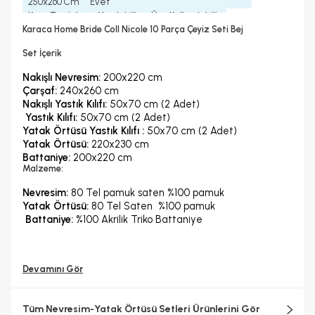
250x260 Cm
Evet
Kuru Temizleme Yapılabilir
Ütü Kullanılabilir
Hayır
Evet
Karaca Home Bride Coll Nicole 10 Parça Çeyiz Seti Bej
Konfeksiyon Detayı
Kapitone Nakış
Set İçerik
Nakışlı Nevresim:
200x220 cm
Çarşaf:
240x260 cm
Nakışlı Yastık Kılıfı:
50x70 cm (2 Adet)
Yastık Kılıfı:
50x70 cm (2 Adet)
Yatak Örtüsü Yastık Kılıfı :
50x70 cm (2 Adet)
Yatak Örtüsü:
220x230 cm
Battaniye:
200x220 cm
Malzeme:
Nevresim:
80 Tel pamuk saten %100 pamuk
Yatak Örtüsü:
80 Tel Saten %100 pamuk
Battaniye:
%100 Akrilik Triko Battaniye
Devamını Gör
Tüm Nevresim-Yatak Örtüsü Setleri Ürünlerini Gör