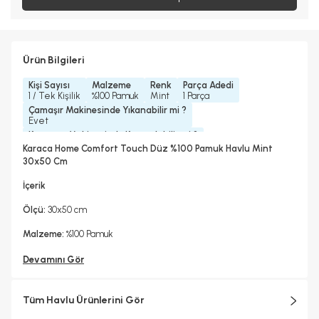
Ürün Bilgileri
Kişi Sayısı
Malzeme
Renk
Parça Adedi
1 / Tek Kişilik
%100 Pamuk
Mint
1 Parça
Çamaşır Makinesinde Yıkanabilir mi ?
Evet
Kurutma Makinesinde Kurutulabilir mi ?
Evet
Karaca Home Comfort Touch Düz %100 Pamuk Havlu Mint
Kuru Temizleme Yapılabilir
Ütü Kullanılabilir
30x50 Cm
Evet
Evet
Koleksiyonlar
İçerik
Comfort Touch
Ölçü:
30x50 cm
Malzeme:
%100 Pamuk
Devamını Gör
Tüm Havlu Ürünlerini Gör