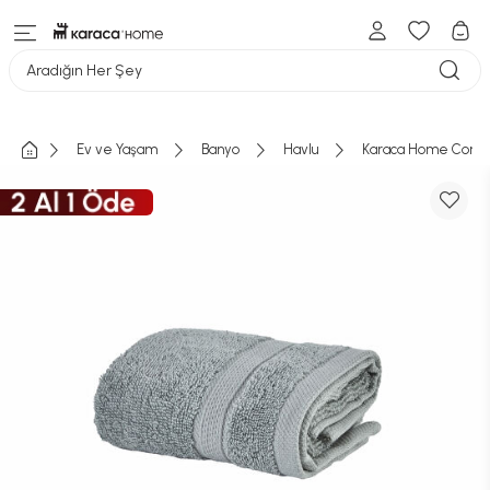
Aradığın Her Şey
Ev ve Yaşam
Banyo
Havlu
Karaca Home Comfor