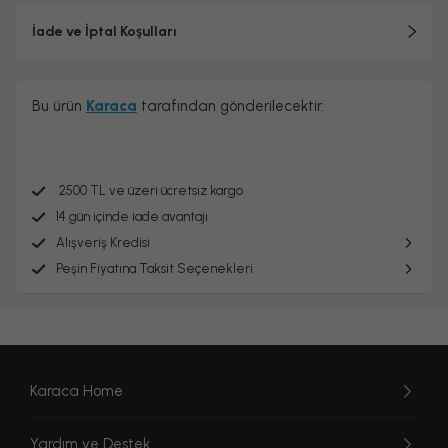
İade ve İptal Koşulları
Bu ürün
Karaca
tarafından gönderilecektir.
2500 TL ve üzeri ücretsiz kargo
14 gün içinde iade avantajı
Alışveriş Kredisi
Peşin Fiyatına Taksit Seçenekleri
Karaca Home
Yardım ve Destek