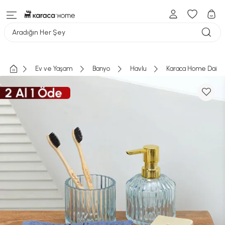
Aradığın Her Şey
Ev ve Yaşam
Banyo
Havlu
Karaca Home Daily S