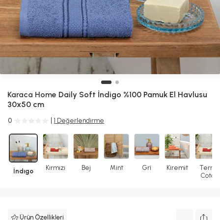
Karaca Home
Daily Soft İndigo %100 Pamuk El Havlusu
30x50 cm
0
1 Değerlendirme
Kırmızı
Bej
Mint
Gri
Kiremit
Terra
İndıgo
Cota
Ürün Özellikleri