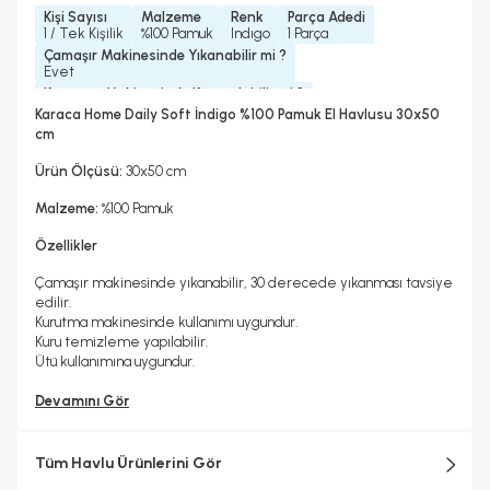
Kişi Sayısı
Malzeme
Renk
Parça Adedi
1 / Tek Kişilik
%100 Pamuk
Indıgo
1 Parça
Çamaşır Makinesinde Yıkanabilir mi ?
Evet
Kurutma Makinesinde Kurutulabilir mi ?
Evet
Karaca Home Daily Soft İndigo %100 Pamuk El Havlusu 30x50
Kuru Temizleme Yapılabilir
Ütü Kullanılabilir
cm
Evet
Evet
Koleksiyonlar
Ürün Ölçüsü:
30x50 cm
Daily Havlu
Malzeme:
%100 Pamuk
Özellikler
Çamaşır makinesinde yıkanabilir, 30 derecede yıkanması tavsiye
edilir.
Kurutma makinesinde kullanımı uygundur.
Kuru temizleme yapılabilir.
Ütü kullanımına uygundur.
Devamını Gör
Tüm Havlu Ürünlerini Gör