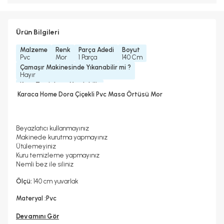
Ürün Bilgileri
Malzeme
Renk
Parça Adedi
Boyut
Pvc
Mor
1 Parça
140 Cm
Çamaşır Makinesinde Yıkanabilir mi ?
Hayır
Kuru Temizleme Yapılabilir
Hayır
Karaca Home Dora Çiçekli Pvc Masa Örtüsü Mor
Beyazlatıcı kullanmayınız
Makinede kurutma yapmayınız
Ütülemeyiniz
Kuru temizleme yapmayınız
Nemli bez ile siliniz
Ölçü:
140 cm yuvarlak
Materyal :Pvc
Devamını Gör