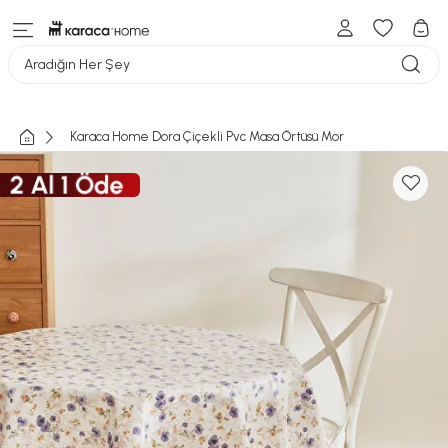
Aradığın Her Şey
Karaca Home Dora Çiçekli Pvc Masa Örtüsü Mor