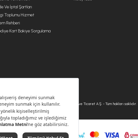
de Ve İptal Şartları
lgi Toplumu Hizmet
lem Rehberi
diye Kart Bakiye Sorgulama
© 2026 Karaca Home Collection Tekstil Sanayi ve Ticaret A.Ş. - Tüm hakları saklıdır.