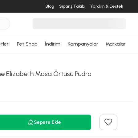
Blog
Sipariş Takibi
Yardım & Destek
tleri
Pet Shop
İndirim
Kampanyalar
Markalar
me
Elizabeth Masa Örtüsü Pudra
Sepete Ekle