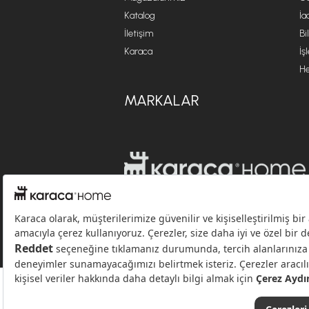
Katalog
İa
İletişim
Bi
Karaca
İş
He
MARKALAR