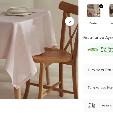
Pudra
A
Fırsatlar ve Ayrı
Tüm Masa Örtüsü
Tüm Karaca Hom
Teslima