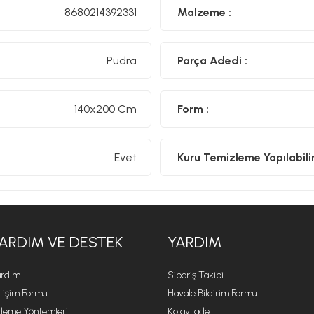
8680214392331
Malzeme :
Pudra
Parça Adedi :
140x200 Cm
Form :
Evet
Kuru Temizleme Yapılabilir
ARDIM VE DESTEK
YARDIM
rdım
Sipariş Takibi
etişim Formu
Havale Bildirim Formu
eme Yöntemleri
Kolay İade