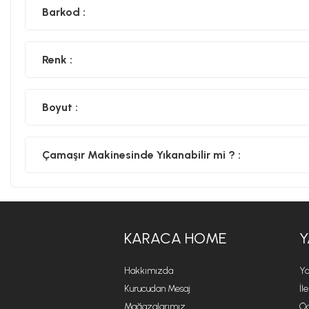
Barkod :
Renk :
Boyut :
Çamaşır Makinesinde Yıkanabilir mi ? :
KARACA HOME
Y
Hakkımızda
Ya
Kurucudan Mesaj
İl
Mağazalarımız
Öd