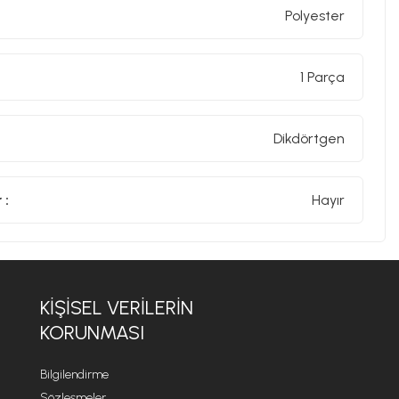
Polyester
1 Parça
Dikdörtgen
 :
Hayır
KİŞİSEL VERİLERİN
KORUNMASI
Bilgilendirme
Sözleşmeler