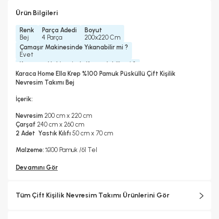
Ürün Bilgileri
Renk
Parça Adedi
Boyut
Bej
4 Parça
200x220 Cm
Çamaşır Makinesinde Yıkanabilir mi ?
Evet
Kurutma Makinesinde Kurutulabilir mi ?
Hayır
Karaca Home Ella Krep %100 Pamuk Püsküllü Çift Kişilik
Kuru Temizleme Yapılabilir
Ütü Kullanılabilir
Nevresim Takımı Bej
Hayır
Evet
Konfeksiyon Detayı
Çarşaf Tipi
İçerik:
Püsküllü
Düz
Nevresim
200 cm x 220 cm
Çarşaf
240 cm x 260 cm
2 Adet Yastık Kılıfı
50 cm x 70 cm
Malzeme:
%100 Pamuk /61 Tel
Devamını Gör
Tüm Çift Kişilik Nevresim Takımı Ürünlerini Gör