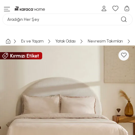
Aradığın Her Şey
Ev ve Yaşam
Yatak Odası
Nevresim Takımları