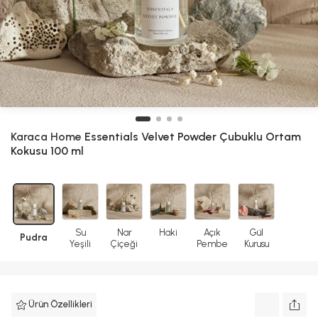
Karaca Home
Essentials Velvet Powder Çubuklu Ortam
Kokusu 100 ml
Su
Nar
Haki
Açık
Gül
Pudra
Yeşili
Çiçeği
Pembe
Kurusu
Ürün Özellikleri