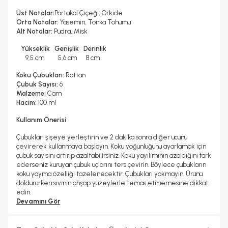
Üst Notalar:
Portakal Çiçeği, Orkide
Orta Notalar:
Yasemin, Tonka Tohumu
Alt Notalar:
Pudra, Misk
Yükseklik Genişlik Derinlik
9,5 cm 5,6 cm 8 cm
Koku Çubukları:
Rattan
Çubuk Sayısı:
6
Malzeme:
Cam
Hacim:
100 ml
Kullanım Önerisi
Çubukları şişeye yerleştirin ve 2 dakika sonra diğer ucunu
çevirerek kullanmaya başlayın. Koku yoğunluğunu ayarlamak için
çubuk sayısını artırıp azaltabilirsiniz. Koku yayılımının azaldığını fark
ederseniz kuruyan çubuk uçlarını ters çevirin. Böylece çubukların
koku yayma özelliği tazelenecektir. Çubukları yakmayın. Ürünü
doldururken sıvının ahşap yüzeylerle temas etmemesine dikkat
edin.
Devamını Gör