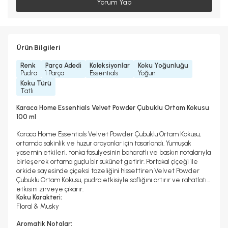
Yorum Yap
Ürün Bilgileri
Renk
Parça Adedi
Koleksiyonlar
Koku Yoğunluğu
Pudra
1 Parça
Essentials
Yoğun
Koku Türü
Tatlı
Karaca Home Essentials Velvet Powder Çubuklu Ortam Kokusu
100 ml
Karaca Home Essentials Velvet Powder Çubuklu Ortam Kokusu,
ortamda sakinlik ve huzur arayanlar için tasarlandı. Yumuşak
yasemin etkileri, tonka fasulyesinin baharatlı ve baskın notalarıyla
birleşerek ortama güçlü bir sükûnet getirir. Portakal çiçeği ile
orkide sayesinde çiçeksi tazeliğini hissettiren Velvet Powder
Çubuklu Ortam Kokusu, pudra etkisiyle saflığını artırır ve rahatlatıcı
etkisini zirveye çıkarır.
Koku Karakteri:
Floral & Musky
Aromatik Notalar: