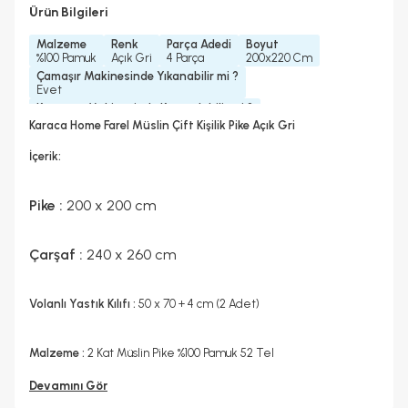
Ürün Bilgileri
Malzeme
Renk
Parça Adedi
Boyut
%100 Pamuk
Açık Gri
4 Parça
200x220 Cm
Çamaşır Makinesinde Yıkanabilir mi ?
Evet
Kurutma Makinesinde Kurutulabilir mi ?
Hayır
Karaca Home Farel Müslin Çift Kişilik Pike Açık Gri
Kuru Temizleme Yapılabilir
Ütü Kullanılabilir
Hayır
Hayır
İçerik:
Pike :
200 x 200 cm
Çarşaf :
240 x 260 cm
Volanlı Yastık Kılıfı :
50 x 70 + 4 cm (2 Adet)
Malzeme :
2 Kat Müslin Pike %100 Pamuk 52 Tel
Devamını Gör