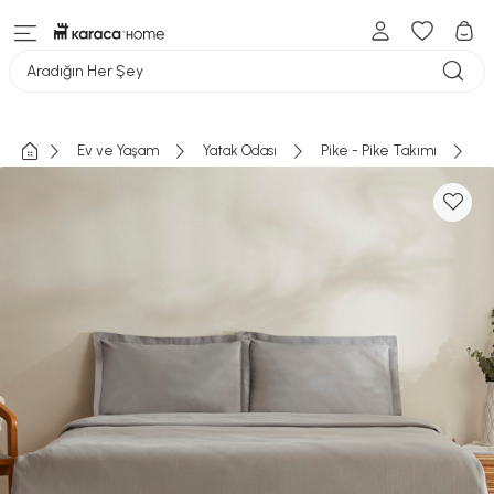
Aradığın Her Şey
Ev ve Yaşam
Yatak Odası
Pike - Pike Takımı
Çi