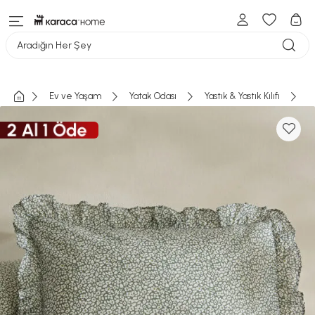
Aradığın Her Şey
Ev ve Yaşam
Yatak Odası
Yastık & Yastık Kılıfı
K