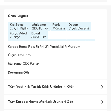
Ürün Bilgileri
Kişi Sayısı
Malzeme
Renk
Desen
2 / Çift Kişilik
%100 Pamuk
Mürdüm
Çiçek Desenli
Parça Adedi
Boyut
2 Parça
50x70 Cm
Çamaşır Makinesinde Yıkanabilir mi ?
Ütü Kullanılabilir
Evet
Evet
Karaca Home Flow Fırfırlı 2'li Yastık Kılıfı Mürdüm
Konfeksiyon Detayı
Fırfırlı
Ölçü:
50x70 cm
Malzeme:
%100 Pamuk
Devamını Gör
Tüm Yastık & Yastık Kılıfı Ürünlerini Gör
Tüm Karaca Home Markalı Ürünleri Gör