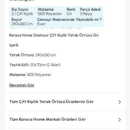
Kişi Sayısı
Malzeme
Renk
Parça Adedi
2 / Çift Kişilik
%100 Polyester
Gri
3 Parça
Boyut
Çamaşır Makinesinde Yıkanabilir mi ?
240x260 Cm
Evet
Kurutma Makinesinde Kurutulabilir mi ?
Hayır
Karaca Home Glamour Çift Kişilik Yatak Örtüsü Gri
Kuru Temizleme Yapılabilir
Ütü Kullanılabilir
Hayır
Hayır
İçerik
Yatak Örtüsü:
240x260 cm
Yastık Kılıfı:
50x70cm (2 Adet)
Malzeme:
%100 Polyester
Devamını Gör
Tüm Çift Kişilik Yatak Örtüsü Ürünlerini Gör
Tüm Karaca Home Markalı Ürünleri Gör