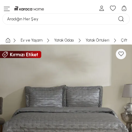
Aradığın Her Şey
Ev ve Yaşam
Yatak Odası
Yatak Örtüleri
Çift Ki