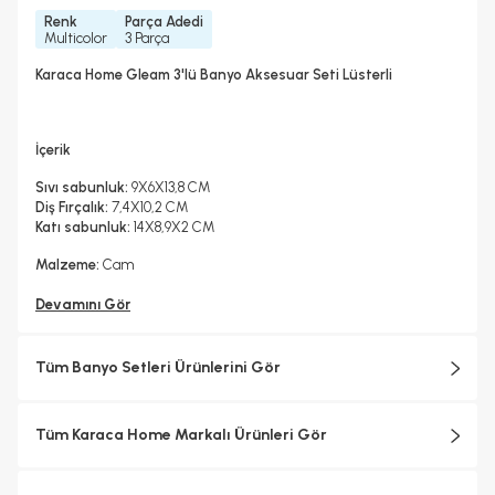
Renk
Parça Adedi
Multicolor
3 Parça
Karaca Home Gleam 3'lü Banyo Aksesuar Seti Lüsterli
İçerik
Sıvı sabunluk:
9X6X13,8 CM
Diş Fırçalık:
7,4X10,2 CM
Katı sabunluk:
14X8,9X2 CM
Malzeme:
Cam
Devamını Gör
Tüm Banyo Setleri Ürünlerini Gör
Tüm Karaca Home Markalı Ürünleri Gör