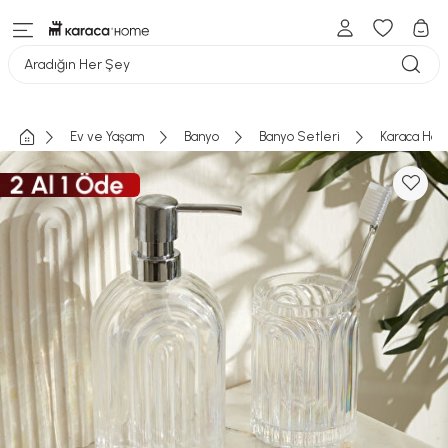
Aradığın Her Şey
Ev ve Yaşam
Banyo
Banyo Setleri
Karaca Home