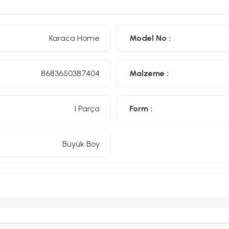
Karaca Home
Model No :
8683650387404
Malzeme :
1 Parça
Form :
Büyük Boy