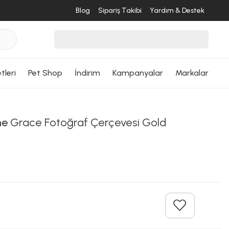
Blog
Sipariş Takibi
Yardım & Destek
tleri
Pet Shop
İndirim
Kampanyalar
Markalar
me
Grace Fotoğraf Çerçevesi Gold