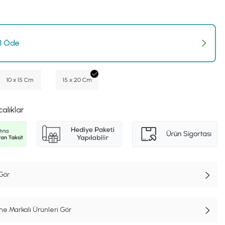
 1 Öde
10 x 15 Cm
15 x 20 Cm
calıklar
Gör
e Markalı Ürünleri Gör