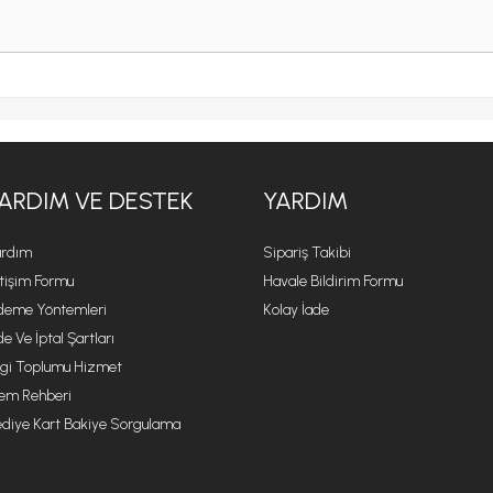
ARDIM VE DESTEK
YARDIM
rdım
Sipariş Takibi
etişim Formu
Havale Bildirim Formu
eme Yöntemleri
Kolay İade
de Ve İptal Şartları
lgi Toplumu Hizmet
lem Rehberi
diye Kart Bakiye Sorgulama