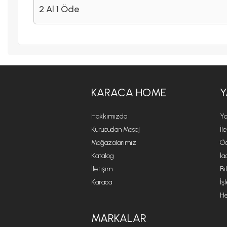
2 Al 1 Öde
KARACA HOME
Y
Hakkımızda
Ya
Kurucudan Mesaj
İl
Mağazalarımız
Öd
Katalog
İa
İletişim
Bi
Karaca
İş
He
MARKALAR