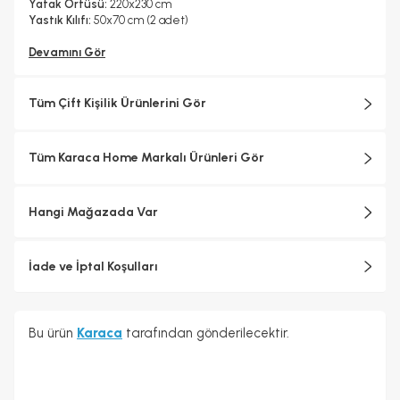
Dokulu
Yatak Örtüsü:
220x230 cm
Yastık Kılıfı:
50x70 cm (2 adet)
Devamını Gör
Tüm Çift Kişilik Ürünlerini Gör
Tüm Karaca Home Markalı Ürünleri Gör
Hangi Mağazada Var
İade ve İptal Koşulları
Bu ürün
Karaca
tarafından gönderilecektir.