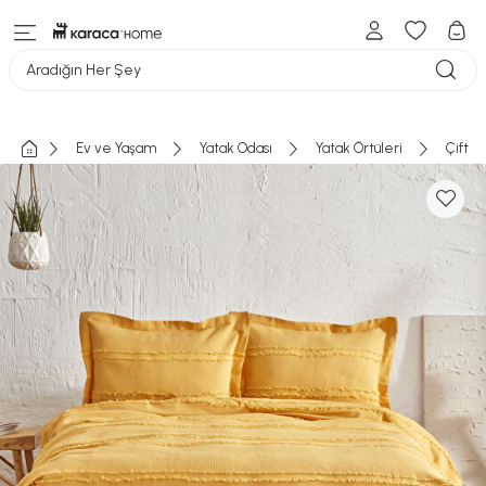
Aradığın Her Şey
Ev ve Yaşam
Yatak Odası
Yatak Örtüleri
Çift Ki