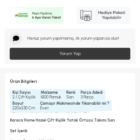
Henüz yorum yapılmamış, ilk yorum yapan siz olun!
Yorum Yap
Ürün Bilgileri
Kişi Sayısı
Malzeme
Renk
Parça Adedi
2 / Çift Kişilik
%100 Pamuk
Sarı
3 Parça
Boyut
Çamaşır Makinesinde Yıkanabilir mi ?
220x230 Cm
Evet
Kurutma Makinesinde Kurutulabilir mi ?
Evet
Karaca Home Hazel Çift Kişilik Yatak Örtüsü Takımı Sarı
Kuru Temizleme Yapılabilir
Ütü Kullanılabilir
Hayır
Evet
Set İçerik
Konfeksiyon Detayı