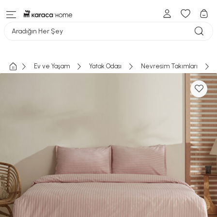
Aradığın Her Şey
Ev ve Yaşam
Yatak Odası
Nevresim Takımları