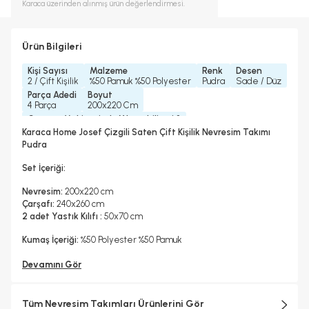
Karaca
üzerinden alınmış ürün değerlendirmesi.
Ürün Bilgileri
Kişi Sayısı
Malzeme
Renk
Desen
2 / Çift Kişilik
%50 Pamuk %50 Polyester
Pudra
Sade / Düz
Parça Adedi
Boyut
4 Parça
200x220 Cm
Çamaşır Makinesinde Yıkanabilir mi ?
Evet
Karaca Home Josef Çizgili Saten Çift Kişilik Nevresim Takımı
Kurutma Makinesinde Kurutulabilir mi ?
Pudra
Hayır
Kuru Temizleme Yapılabilir
Ütü Kullanılabilir
Çarşaf Tipi
Set İçeriği:
Hayır
Evet
Düz
Nevresim:
200x220 cm
Çarşafı:
240x260 cm
2 adet Yastık Kılıfı :
50x70 cm
Kumaş İçeriği:
%50 Polyester %50 Pamuk
Devamını Gör
Tüm Nevresim Takımları Ürünlerini Gör