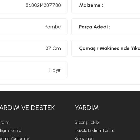
8680214387788
Malzeme :
Pembe
Parça Adedi :
37 Cm
Çamaşır Makinesinde Yıkan
Hayır
ARDIM VE DESTEK
YARDIM
rdım
Sipariş Takibi
etişim Formu
Havale Bildirim Formu
eme Yöntemleri
Kolay İade