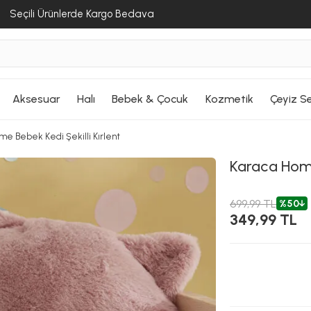
Seçili Ürünlerde Kargo Bedava
Aksesuar
Halı
Bebek & Çocuk
Kozmetik
Çeyiz Se
me Bebek Kedi Şekilli Kırlent
Karaca Ho
699,99 TL
%50
349,99 TL