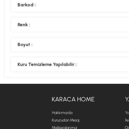
Barkod :
Renk :
Boyut :
Kuru Temizleme Yapılabilir :
KARACA HOME
Y
Hakkımızda
Ya
Kurucudan Mesaj
İl
Mağazalarımız
Öd