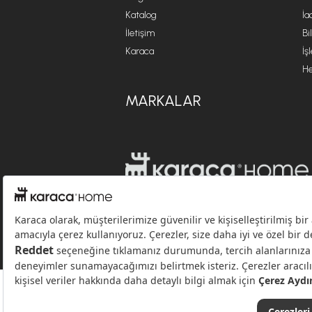
Katalog
İa
İletişim
Bi
Karaca
İş
He
MARKALAR