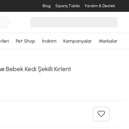
Blog
Sipariş Takibi
Yardım & Destek
tleri
Pet Shop
İndirim
Kampanyalar
Markalar
me
Bebek Kedi Şekilli Kırlent