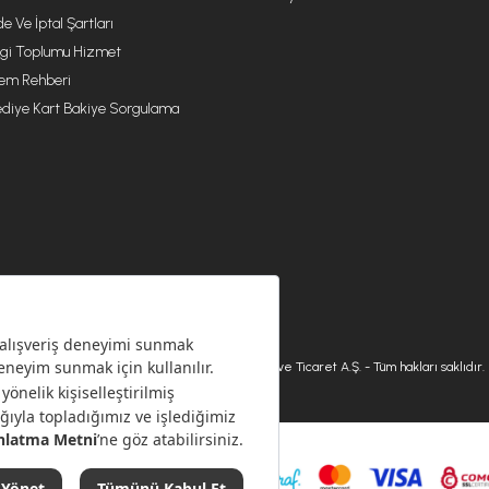
de Ve İptal Şartları
lgi Toplumu Hizmet
lem Rehberi
diye Kart Bakiye Sorgulama
© 2026 Karaca Home Collection Tekstil Sanayi ve Ticaret A.Ş. - Tüm hakları saklıdır.