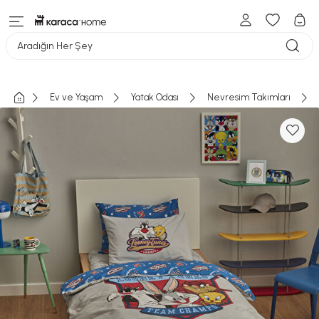
Aradığın Her Şey
Ev ve Yaşam
Yatak Odası
Nevresim Takımları