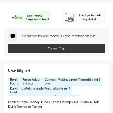
Henüz yorum yapılmamış, ilk yorum yapan siz olun!
Yorum Yap
Ürün Bilgileri
Renk
Parça Adedi
Çamaşır Makinesinde Yıkanabilir mi ?
Pudra
3 Parça
Evet
Kurutma Makinesinde Kurutulabilir mi ?
Evet
Kuru Temizleme Yapılabilir
Ütü Kullanılabilir
Hayır
Evet
Karaca Home Looney Tunes Team Champs %100 Pamuk Tek
Kişilik Nevresim Takımı