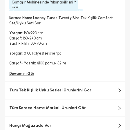
Çamaşır Makinesinde Yıkanabilir mi ?
Evet
Kurutma Makinesinde Kurutulabilir mi ?
Evet
Karaca Home Looney Tunes Tweety Bird Tek Kişilik Comfort
Kuru Temizleme Yapılabilir
Ütü Kullanılabilir
Çarşaf Tipi
Set/Uyku Seti Sarı
Evet
Hayır
Düz
Yorgan:
160x220 cm
Çarşaf:
160x240 cm
Yastık kılıfı:
50x70 cm
Yorgan:
%100 Polyester sherpa
Çarşaf- Yastık:
%100 pamuk 52 tel
Devamını Gör
Tüm Tek Kişilik Uyku Setleri Ürünlerini Gör
Tüm Karaca Home Markalı Ürünleri Gör
Hangi Mağazada Var