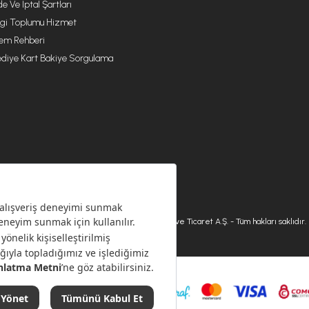
de Ve İptal Şartları
lgi Toplumu Hizmet
lem Rehberi
diye Kart Bakiye Sorgulama
© 2026 Karaca Home Collection Tekstil Sanayi ve Ticaret A.Ş. - Tüm hakları saklıdır.