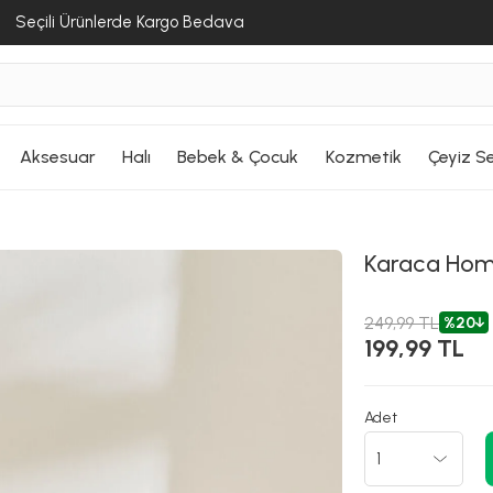
Seçili Ürünlerde Kargo Bedava
Aksesuar
Halı
Bebek & Çocuk
Kozmetik
Çeyiz Se
Karaca Ho
249,99 TL
%20
199,99 TL
Adet