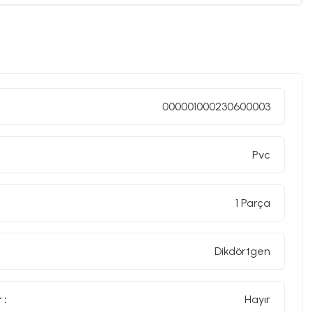
000001000230600003
Pvc
1 Parça
Dikdörtgen
 :
Hayır