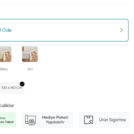
 1 Öde
Ekru
Gri
100 x 140 Cm
calıklar