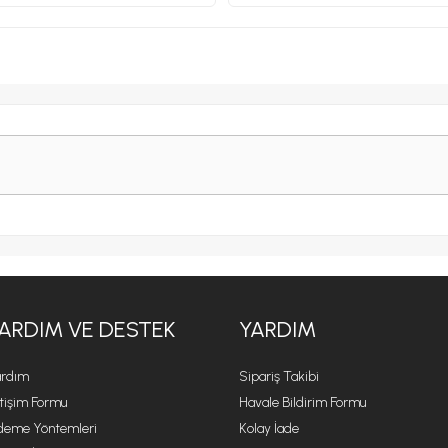
ARDIM VE DESTEK
YARDIM
rdım
Sipariş Takibi
etişim Formu
Havale Bildirim Formu
eme Yöntemleri
Kolay İade