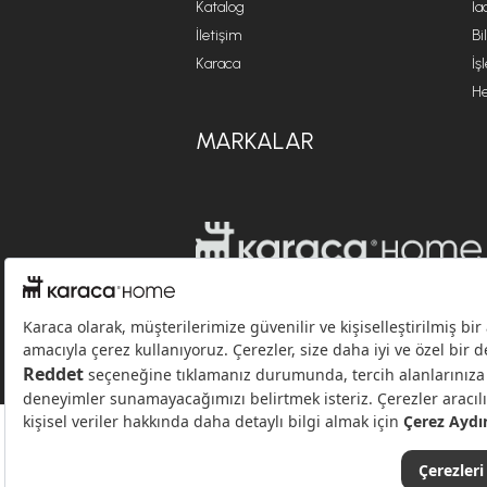
Katalog
İa
İletişim
Bi
Karaca
İş
He
MARKALAR