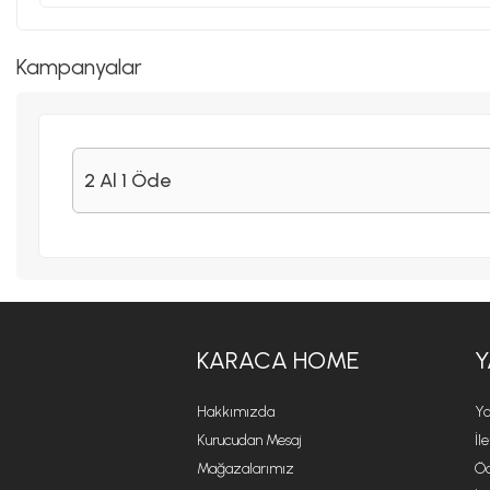
Kampanyalar
2 Al 1 Öde
KARACA HOME
Y
Hakkımızda
Ya
Kurucudan Mesaj
İl
Mağazalarımız
Öd