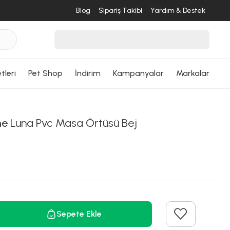
Blog
Sipariş Takibi
Yardım & Destek
tleri
Pet Shop
İndirim
Kampanyalar
Markalar
me
Luna Pvc Masa Örtüsü Bej
Sepete Ekle