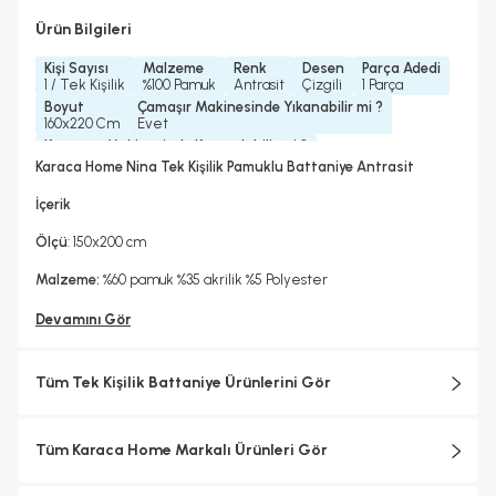
Ürün Bilgileri
Kişi Sayısı
Malzeme
Renk
Desen
Parça Adedi
1 / Tek Kişilik
%100 Pamuk
Antrasit
Çizgili
1 Parça
Boyut
Çamaşır Makinesinde Yıkanabilir mi ?
160x220 Cm
Evet
Kurutma Makinesinde Kurutulabilir mi ?
Hayır
Karaca Home Nina Tek Kişilik Pamuklu Battaniye Antrasit
Kuru Temizleme Yapılabilir
Ütü Kullanılabilir
Hayır
Hayır
İçerik
Ölçü
: 150x200 cm
Malzeme:
%60 pamuk %35 akrilik %5 Polyester
Devamını Gör
Tüm Tek Kişilik Battaniye Ürünlerini Gör
Tüm Karaca Home Markalı Ürünleri Gör