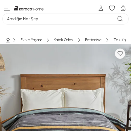
Aradığın Her Şey
Ev ve Yaşam
Yatak Odası
Battaniye
Tek Kişili