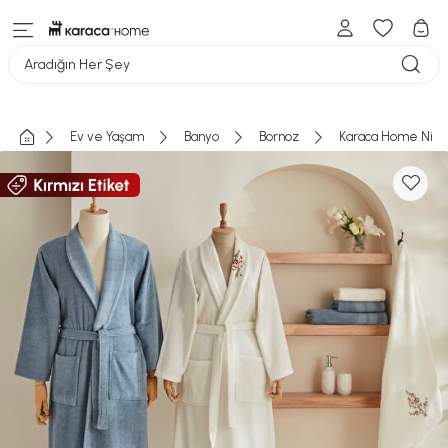
Aradığın Her Şey
Ev ve Yaşam
Banyo
Bornoz
Karaca Home Nita 