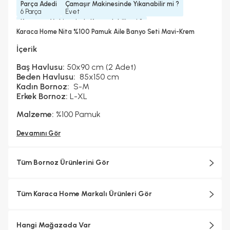
Parça Adedi
Çamaşır Makinesinde Yıkanabilir mi ?
6 Parça
Evet
Kurutma Makinesinde Kurutulabilir mi ?
Evet
Karaca Home Nita %100 Pamuk Aile Banyo Seti Mavi-Krem
Kuru Temizleme Yapılabilir
Ütü Kullanılabilir
Evet
Evet
İçerik
Baş Havlusu:
50x90 cm (2 Adet)
Beden Havlusu:
85x150 cm
Kadın Bornoz:
S-M
Erkek Bornoz:
L-XL
Malzeme:
%100 Pamuk
Devamını Gör
Tüm Bornoz Ürünlerini Gör
Tüm Karaca Home Markalı Ürünleri Gör
Hangi Mağazada Var