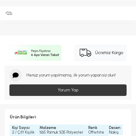
Henüz yorum yapılmamış, ilk yorum yapan siz olun!
Yorum Yap
Ürün Bilgileri
Kişi Sayısı
Malzeme
Renk
Desen
2 / Çift Kişilik
%65 Pamuk %35 Polyester
Offwhite
Nakış