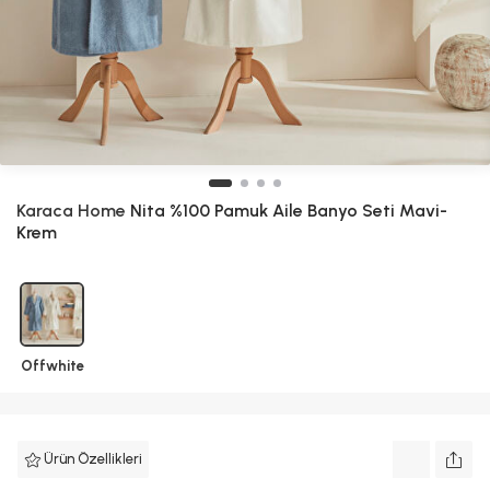
Karaca Home
Nita %100 Pamuk Aile Banyo Seti Mavi-
Krem
Offwhite
Ürün Özellikleri