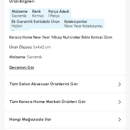
Ürün Bilgileri
Malzeme
Renk
Parça Adedi
Seramik
Kırmızı
1 Parça
Ek Garantili Satılabilir Ürün
Koleksiyonlar
Hiçbiri
New Year Koleksiyonu
Ebat
Küçük Boy
Karaca Home New Year Yılbaşı Nutcraker Biblo Kırmızı 12cm
Ürün Ölçüsü:
5x4x12 cm
Malzeme:
Seramik
Devamını Gör
Tüm Salon Aksesuar Ürünlerini Gör
Tüm Karaca Home Markalı Ürünleri Gör
Hangi Mağazada Var