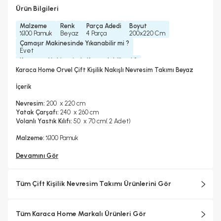
Ürün Bilgileri
Malzeme
Renk
Parça Adedi
Boyut
%100 Pamuk
Beyaz
4 Parça
200x220 Cm
Çamaşır Makinesinde Yıkanabilir mi ?
Evet
Kurutma Makinesinde Kurutulabilir mi ?
Hayır
Karaca Home Orvel Çift Kişilik Nakışlı Nevresim Takımı Beyaz
Kuru Temizleme Yapılabilir
Ütü Kullanılabilir
Çarşaf Tipi
Hayır
Evet
Düz
İçerik
Nevresim:
200 x 220 cm
Yatak Çarşafı:
240 x 260 cm
Volanlı Yastık Kılıfı:
50 x 70 cm( 2 Adet)
Malzeme:
%100 Pamuk
Devamını Gör
Tüm Çift Kişilik Nevresim Takımı Ürünlerini Gör
Tüm Karaca Home Markalı Ürünleri Gör