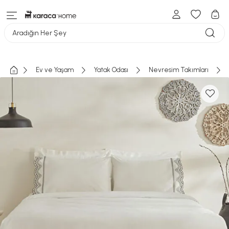
Aradığın Her Şey
Ev ve Yaşam
Yatak Odası
Nevresim Takımları