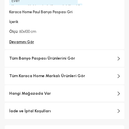
Evet
Kurutma Makinesinde Kurutulabilir mi ?
Evet
Karaca Home Paul Banyo Paspası Gri
Kuru Temizleme Yapılabilir
Ütü Kullanılabilir
Evet
Hayır
İçerik
Taban Detay
Düz
Ölçü:
60x100 cm
Devamını Gör
Tüm Banyo Paspası Ürünlerini Gör
Tüm Karaca Home Markalı Ürünleri Gör
Hangi Mağazada Var
İade ve İptal Koşulları