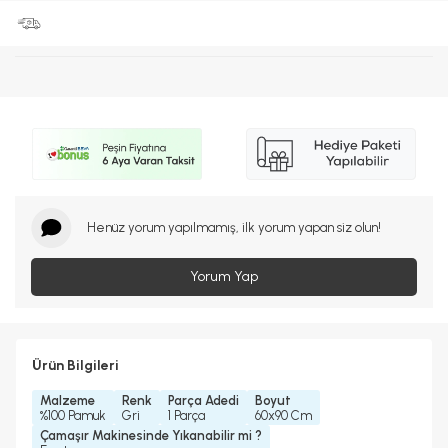
Henüz yorum yapılmamış, ilk yorum yapan siz olun!
Yorum Yap
Ürün Bilgileri
Malzeme
Renk
Parça Adedi
Boyut
%100 Pamuk
Gri
1 Parça
60x90 Cm
Çamaşır Makinesinde Yıkanabilir mi ?