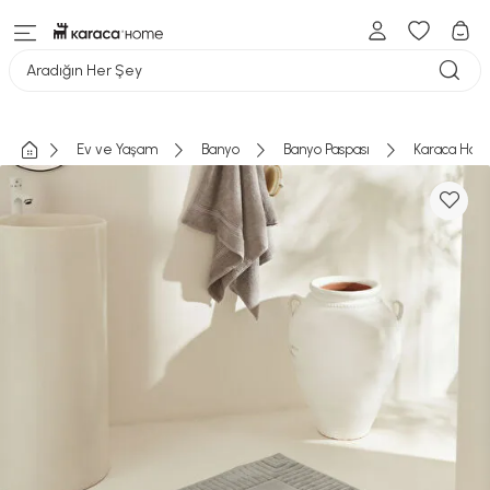
Aradığın Her Şey
Ev ve Yaşam
Banyo
Banyo Paspası
Karaca Home