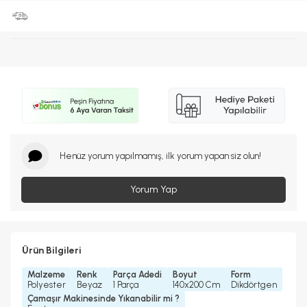
Henüz yorum yapılmamış, ilk yorum yapan siz olun!
Yorum Yap
Ürün Bilgileri
Malzeme
Renk
Parça Adedi
Boyut
Form
Polyester
Beyaz
1 Parça
140x200 Cm
Dikdörtgen
Çamaşır Makinesinde Yıkanabilir mi ?