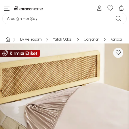
Aradığın Her Şey
Ev ve Yaşam
Yatak Odası
Çarşaflar
Karaca Home