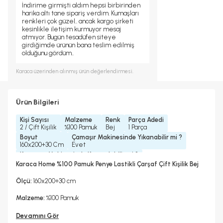
İndirime girmişti aldım hepsi birbirinden
harika altı tane sipariş verdim. Kumaşları
renkleri çok güzel.. ancak kargo şirketi
kesinlikle iletişim kurmuyor mesaj
atmıyor. Bugün tesadüfen siteye
girdiğimde ürünün bana teslim edilmiş
olduğunu gördüm..
Karaca
üzerinden alınmış ürün değerlendirmesi.
Ürün Bilgileri
Kişi Sayısı
Malzeme
Renk
Parça Adedi
2 / Çift Kişilik
%100 Pamuk
Bej
1 Parça
Boyut
Çamaşır Makinesinde Yıkanabilir mi ?
160x200+30 Cm
Evet
Kurutma Makinesinde Kurutulabilir mi ?
Hayır
Karaca Home %100 Pamuk Penye Lastikli Çarşaf Çift Kişilik Bej
Kuru Temizleme Yapılabilir
Ütü Kullanılabilir
Çarşaf Tipi
Hayır
Evet
Lastikli
Ölçü:
160x200+30 cm
Malzeme:
%100 Pamuk
Devamını Gör