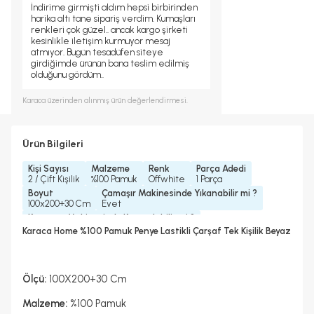
İndirime girmişti aldım hepsi birbirinden
harika altı tane sipariş verdim. Kumaşları
renkleri çok güzel.. ancak kargo şirketi
kesinlikle iletişim kurmuyor mesaj
atmıyor. Bugün tesadüfen siteye
girdiğimde ürünün bana teslim edilmiş
olduğunu gördüm..
Karaca
üzerinden alınmış ürün değerlendirmesi.
Ürün Bilgileri
Kişi Sayısı
Malzeme
Renk
Parça Adedi
2 / Çift Kişilik
%100 Pamuk
Offwhite
1 Parça
Boyut
Çamaşır Makinesinde Yıkanabilir mi ?
100x200+30 Cm
Evet
Kurutma Makinesinde Kurutulabilir mi ?
Hayır
Karaca Home %100 Pamuk Penye Lastikli Çarşaf Tek Kişilik Beyaz
Kuru Temizleme Yapılabilir
Ütü Kullanılabilir
Çarşaf Tipi
Hayır
Evet
Lastikli
Ölçü:
100X200+30 Cm
Malzeme:
%100 Pamuk