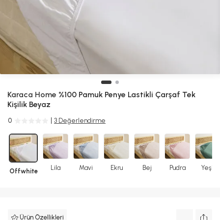
Karaca Home
%100 Pamuk Penye Lastikli Çarşaf Tek
Kişilik Beyaz
0
3 Değerlendirme
Lila
Mavi
Ekru
Bej
Pudra
Yeşil
Offwhite
Ürün Özellikleri